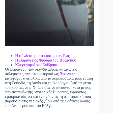
Η σύνδεση με το κράτος των Ρως
Η Βαράγγειος Φρουρά του Βυζαντίου
Κληρονομιά και Επίδραση
Οι Βάραγγοι ήταν σκανδιναβικής καταγωγής
πολεμιστές, γνωστοί ιστορικά ως
Βίκινγκς
που
κατέφυγαν ανατολικά από τα παραδοσιακά τους εδάφη
στη Σουηδία, τη Δανία και τη Νορβηγία. Από τα μέσα
του 8ου αιώνα μ.Χ. άρχισαν να κινούνται κατά μήκος
των ποταμών της Ανατολικής Ευρώπης, ιδρύοντας
εμπορικά δίκτυα και ενισχύοντας τη στρατιωτική τους
παρουσία στις περιοχές γύρω από τις υδάτινες οδούς
του Δνείπερου και του Βόλγα.