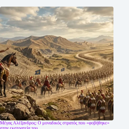
Μέγας Αλέξανδρος: O μοναδικός στρατός που «φοβήθηκε»
στην εκστρατεία του