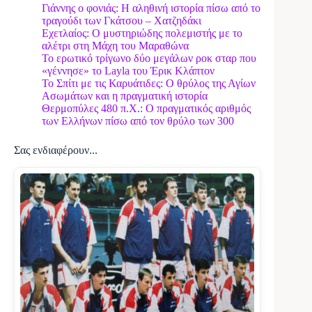
Γιάννης ο φονιάς: Η αληθινή ιστορία πίσω από το
τραγούδι των Γκάτσου – Χατζηδάκι
Εχετλαίος: Ο μυστηριώδης πολεμιστής με το
αλέτρι στη Μάχη του Μαραθώνα
Το ερωτικό τρίγωνο δύο μεγάλων ροκ σταρ που
«γέννησε» το Layla του Έρικ Κλάπτον
Το Σπίτι με τις Καρυάτιδες: Ο θρύλος της Αγίων
Ασωμάτων και η πραγματική ιστορία
Θερμοπύλες 480 π.Χ.: Ο πραγματικός αριθμός
των Ελλήνων πίσω από τον θρύλο των 300
Σας ενδιαφέρουν...