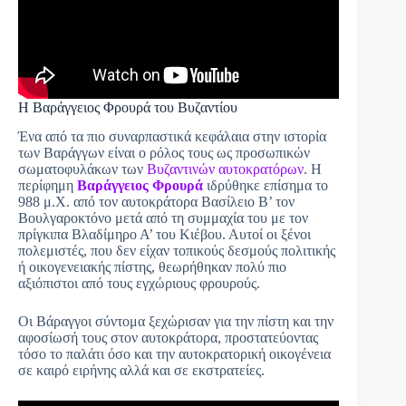
Η Βαράγγειος Φρουρά του Βυζαντίου
Ένα από τα πιο συναρπαστικά κεφάλαια στην ιστορία
των Βαράγγων είναι ο ρόλος τους ως προσωπικών
σωματοφυλάκων των
Βυζαντινών αυτοκρατόρων
. Η
περίφημη
Βαράγγειος Φρουρά
ιδρύθηκε επίσημα το
988 μ.Χ. από τον αυτοκράτορα Βασίλειο Β’ τον
Βουλγαροκτόνο μετά από τη συμμαχία του με τον
πρίγκιπα Βλαδίμηρο Α’ του Κιέβου. Αυτοί οι ξένοι
πολεμιστές, που δεν είχαν τοπικούς δεσμούς πολιτικής
ή οικογενειακής πίστης, θεωρήθηκαν πολύ πιο
αξιόπιστοι από τους εγχώριους φρουρούς.
Οι Βάραγγοι σύντομα ξεχώρισαν για την πίστη και την
αφοσίωσή τους στον αυτοκράτορα, προστατεύοντας
τόσο το παλάτι όσο και την αυτοκρατορική οικογένεια
σε καιρό ειρήνης αλλά και σε εκστρατείες.