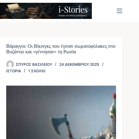
Μετάβαση
στο
περιεχόμενο
Βάραγγοι: Οι Βίκινγκς που έγιναν σωματοφύλακες στο
Βυζάντιο και «γέννησαν» τη Ρωσία
ΣΠΎΡΟΣ ΒΑΣΙΛΕΊΟΥ
24 ΔΕΚΕΜΒΡΊΟΥ 2025
ΙΣΤΟΡΊΑ
1 ΣΧΌΛΙΟ