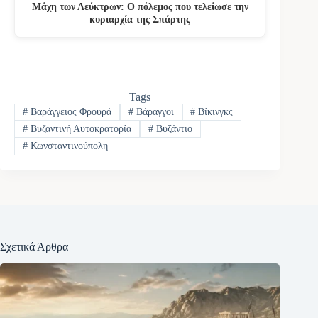
Μάχη των Λεύκτρων: Ο πόλεμος που τελείωσε την
κυριαρχία της Σπάρτης
Tags
#
Βαράγγειος Φρουρά
#
Βάραγγοι
#
Βίκινγκς
#
Βυζαντινή Αυτοκρατορία
#
Βυζάντιο
#
Κωνσταντινούπολη
Σχετικά Άρθρα