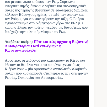
του μεσαιωνικού κράτους των Ρως. Σύμφωνα με
ιστορικές πηγές, όταν οι σλαβικές και φιννοουγγρικές
φυλές της περιοχής βρέθηκαν σε εσωτερικές διαμάχες,
κάλεσαν Βάραγγους ηγέτες, μεταξύ των οποίων και
τον Ρούρικ, για να επαναφέρουν την τάξη. Ο Ρούρικ
εγκαταστάθηκε στο Νόβγκοροντ γύρω στο 862 μ.Χ.
και αποτέλεσε τον πρώτο ηγεμόνα της δυναστείας που
θα έχτιζε την πολιτική ενότητα των Ρως.
Διαβάστε ακόμη:
Πότε και πώς άρχισε η Βυζαντινή
Αυτοκρατορία: Γιατί επιλέχθηκε η
Κωνσταντινούπολη
Αργότερα, οι απόγονοί του κατέκτησαν το Κίεβο και
έθεσαν τα θεμέλια για αυτό που έγινε γνωστό ως
Κιέβαν Ρους – μία ομοσπονδία ανατολικών σλαβικών
φυλών που κυριαρχούσε στις περιοχές των σημερινών
Ρωσίας, Ουκρανίας και Λευκορωσίας.