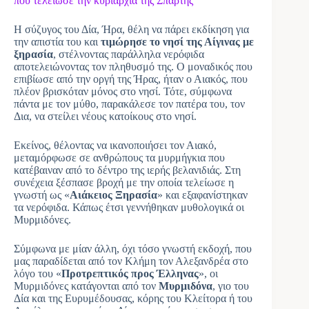
που τελείωσε την κυριαρχία της Σπάρτης
Η σύζυγος του Δία, Ήρα, θέλη να πάρει εκδίκηση για
την απιστία του και
τιμώρησε το νησί της Αίγινας με
ξηρασία
, στέλνοντας παράλληλα νερόφιδα
αποτελειώνοντας τον πληθυσμό της. Ο μοναδικός που
επιβίωσε από την οργή της Ήρας, ήταν ο Αιακός, που
πλέον βρισκόταν μόνος στο νησί. Τότε, σύμφωνα
πάντα με τον μύθο, παρακάλεσε τον πατέρα του, τον
Δια, να στείλει νέους κατοίκους στο νησί.
Εκείνος, θέλοντας να ικανοποιήσει τον Αιακό,
μεταμόρφωσε σε ανθρώπους τα μυρμήγκια που
κατέβαιναν από το δέντρο της ιερής βελανιδιάς. Στη
συνέχεια ξέσπασε βροχή με την οποία τελείωσε η
γνωστή ως «
Αιάκειος Ξηρασία
» και εξαφανίστηκαν
τα νερόφιδα. Κάπως έτσι γεννήθηκαν μυθολογικά οι
Μυρμιδόνες.
Σύμφωνα με μίαν άλλη, όχι τόσο γνωστή εκδοχή, που
μας παραδίδεται από τον Κλήμη τον Αλεξανδρέα στο
λόγο του «
Προτρεπτικός προς Έλληνας
», οι
Μυρμιδόνες κατάγονται από τον
Μυρμιδόνα
, γιο του
Δία και της Ευρυμέδουσας, κόρης του Κλείτορα ή του