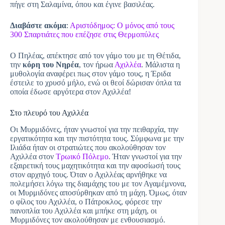
πήγε στη Σαλαμίνα, όπου και έγινε βασιλέας.
Διαβάστε ακόμα
:
Αριστόδημος: Ο μόνος από τους
300 Σπαρτιάτες που επέζησε στις Θερμοπύλες
Ο Πηλέας, απέκτησε από τον γάμο του με τη Θέτιδα,
την
κόρη του Νηρέα
, τον ήρωα
Αχιλλέα
. Μάλιστα η
μυθολογία αναφέρει πως στον γάμο τους, η Έριδα
έστειλε το χρυσό μήλο, ενώ οι θεοί δώρισαν όπλα τα
οποία έδωσε αργότερα στον Αχιλλέα!
Στο πλευρό του Αχιλλέα
Οι Μυρμιδόνες, ήταν γνωστοί για την πειθαρχία, την
εργατικότητα και την πιστότητα τους. Σύμφωνα με την
Ιλιάδα ήταν οι στρατιώτες που ακολούθησαν τον
Αχιλλέα στον
Τρωικό Πόλεμο
. Ήταν γνωστοί για την
εξαιρετική τους μαχητικότητα και την αφοσίωσή τους
στον αρχηγό τους. Όταν ο Αχιλλέας αρνήθηκε να
πολεμήσει λόγω της διαμάχης του με τον Αγαμέμνονα,
οι Μυρμιδόνες αποσύρθηκαν από τη μάχη. Όμως, όταν
ο φίλος του Αχιλλέα, ο Πάτροκλος, φόρεσε την
πανοπλία του Αχιλλέα και μπήκε στη μάχη, οι
Μυρμιδόνες τον ακολούθησαν με ενθουσιασμό.