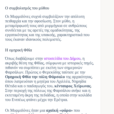
Ο συμβολισμός του μύθου
Οι Μυρμιδόνες συχνά συμβολίζουν την απόλυτη
πειθαρχία και την αφοσίωση. Στον μύθο, η
μεταμόρφωσή τους από μυρμήγκια σε ανθρώπους
συνδέεται με τις αρετές της ομαδικότητας, της
εργατικότητας και της υπακοής, χαρακτηριστικά που
τους έκαναν ιδανικούς πολεμιστές.
Η ομηρική Φθία
Όπως διαβάζουμε στην
ιστοσελίδα του Δήμου
, η
ακριβής θέση της Φθίας, σύμφωνα με ιστορικές πηγές,
πιθανόν να συμπίπτει με εκείνη των σημερινών
Φαρσάλων. Πρώτος ο Φερεκύδης ταύτισε με την
Ομηρική Φθία την πόλη Φάρσαλο
της αρχαιότητας,
όπου λατρευόταν η μητέρα του Αχιλλέα, Νηρηίδα
Θέτιδα και ο παιδαγωγός του,
κένταυρος Χείρωνας
.
Στην περιοχή της πόλεως της Φαρσάλου ανήκε και η
εκτεταμένη άκρη της πεδιάδας, η οποία στην κοιλάδα
του Ενιπέως φτάνει μέχρι την Ερέτρια.
Οι Μυρμιδόνες ήταν μια
αχαϊκή «φάρα»
που