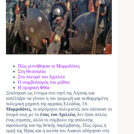
Πώς γεννήθηκαν οι Μυρμιδόνες
Στη Θεσσαλία
Στο πλευρό του Αχιλλέα
Ο συμβολισμός του μύθου
Η ομηρική Φθία
Ξεκίνησαν ως έντομα στο νησί της Αίγινας και
κατέληξαν να γίνουν η πιο τρομερή και πειθαρχημένη
πολεμική μηχανή της αρχαίας Ελλάδας. Οι
Μυρμιδόνες
, οι ατρόμητοι πολεμιστές που ταύτισαν το
όνομά τους με το
έπος του Αχιλλέα,
δεν ήταν απλώς
ένας στρατός, αλλά το σύμβολο της απόλυτης
αφοσίωσης και της θεϊκής παρέμβασης. Πώς όμως η
οργή της Ήρας και η ικεσία του Αιακού οδήγησαν στη