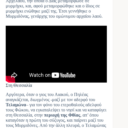
Αρχέλαου, την οποία ο Δίας μεταμόρφωσε σε
μυρμήγκι, και, αφού μεταμορφώθηκε και ο ίδιος σε
μυρμήγκι ενώθηκε μαζί της. Έτσι γεννήθηκε ο
Μυρμιδόνας, γενάρχης του ομώνυμου αρχαίου λαού.
Στη Θεσσαλία
Αργότερα, όταν ο γιος του Αιακού, ο Πηλέας
αναγκάζεται, διωγμένος -μαζί με τον αδερφό του
Τελαμώνα
– για τον φόνο του ετεροθαλούς αδελφού
τους Φώκου, να εγκαταλείψει το νησί και να καταφύγει
στη Θεσσαλία, στην
περιοχή της Φθίας
, απ’ όπου
καταγόταν η πρώτη του σύζυγος, και παίρνει μαζί του
τους Μυρμιδόνες. Από την άλλη πλευρά, ο Τελαμώνας