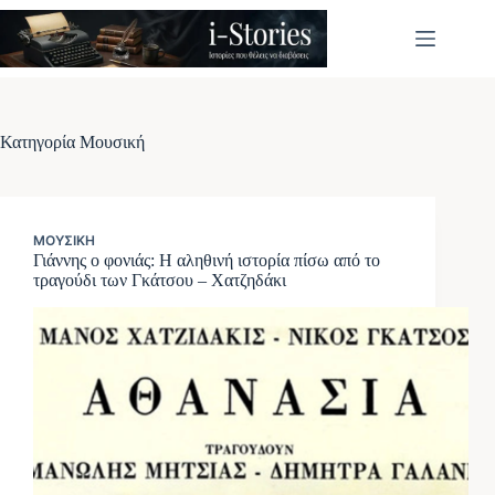
Μετάβαση
στο
περιεχόμενο
Κατηγορία
Μουσική
ΜΟΥΣΙΚΉ
Γιάννης ο φονιάς: Η αληθινή ιστορία πίσω από το
τραγούδι των Γκάτσου – Χατζηδάκι