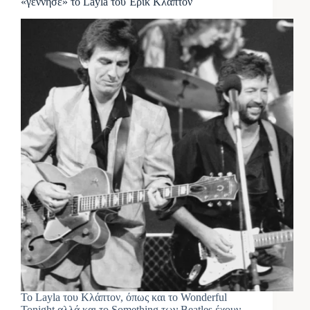
«γέννησε» το Layla του Έρικ Κλάπτον
Το Layla του Κλάπτον, όπως και το Wonderful
Tonight αλλά και το Something των Beatles έχουν