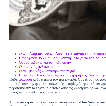
Ο Χαράλαμπος Βασιλειάδης – Ο «Τσάντας» του λαϊκού 
Πώς έφτασε το «Πού ’σαι θαναση» στα χέρια του Ζαμπέ
Οι δύο εκδοχές για τον «Θανάση»
Ο υπαρκτός άνθρωπος
Ο συμβολικός «Θανάσης» της αργκό
Η φράση «Ποιος Θανάσης;» και η χρήση της στην καθημ
Κάθε
τραγούδι
κρύβει μέσα του μια ιστορία. Οι στίχοι, που πο
μεταφέρουν μηνύματα, προσωπικές ιστορίες, βιώματα ή και προ
παρουσιάζουν τα τραγούδια που έχουν ως «κεντρικό ήρωα» έν
ποιος είναι ο άνθρωπος πίσω από αυτό.
Ένα τέτοιο τραγούδι είναι και το πασίγνωστο «
Πού ’σαι θανασ