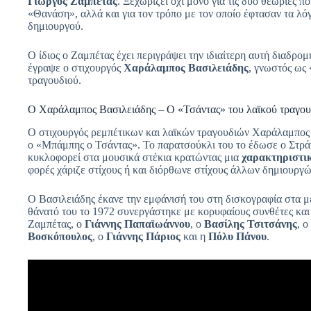
Γιώργος Ζαμπέτας
. Ξεχωρίζει όχι μόνο για τις δύο θεωρίες π
«Θανάση», αλλά και για τον τρόπο με τον οποίο έφτασαν τα λό
δημιουργού.
Ο ίδιος ο Ζαμπέτας έχει περιγράψει την ιδιαίτερη αυτή διαδρομ
έγραψε ο στιχουργός
Χαράλαμπος Βασιλειάδης
, γνωστός ως
τραγουδιού.
Ο Χαράλαμπος Βασιλειάδης – Ο «Τσάντας» του λαϊκού τραγου
Ο στιχουργός ρεμπέτικων και λαϊκών τραγουδιών Χαράλαμπος Β
ο «Μπάμπης ο Τσάντας». Το παρατσούκλι του το έδωσε ο Στρά
κυκλοφορεί στα μουσικά στέκια κρατώντας μια
χαρακτηριστικ
φορές χάριζε στίχους ή και διόρθωνε στίχους άλλων δημιουργώ
Ο Βασιλειάδης έκανε την εμφάνισή του στη δισκογραφία στα μέ
θάνατό του το 1972 συνεργάστηκε με κορυφαίους συνθέτες και
Ζαμπέτας, ο
Γιάννης Παπαϊωάννου
, ο
Βασίλης Τσιτσάνης
, ο
Βοσκόπουλος
, ο
Γιάννης Πάριος
και η
Πόλυ Πάνου
.