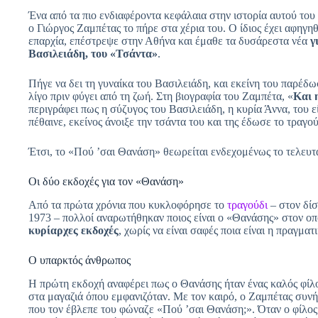
Ένα από τα πιο ενδιαφέροντα κεφάλαια στην ιστορία αυτού του 
ο Γιώργος Ζαμπέτας το πήρε στα χέρια του. Ο ίδιος έχει αφηγηθ
επαρχία, επέστρεψε στην Αθήνα και έμαθε τα δυσάρεστα νέα
γ
Βασιλειάδη, του «Τσάντα»
.
Πήγε να δει τη γυναίκα του Βασιλειάδη, και εκείνη του παρέδωσ
λίγο πριν φύγει από τη ζωή. Στη βιογραφία του Ζαμπέτα, «
Και 
περιγράφει πως η σύζυγος του Βασιλειάδη, η κυρία Άννα, του ε
πέθαινε, εκείνος άνοιξε την τσάντα του και της έδωσε το τραγού
Έτσι, το «Πού ’σαι Θανάση» θεωρείται ενδεχομένως το τελευτ
Οι δύο εκδοχές για τον «Θανάση»
Από τα πρώτα χρόνια που κυκλοφόρησε το
τραγούδι
– στον δί
1973 – πολλοί αναρωτήθηκαν ποιος είναι ο «Θανάσης» στον οπ
κυρίαρχες εκδοχές
, χωρίς να είναι σαφές ποια είναι η πραγματι
Ο υπαρκτός άνθρωπος
Η πρώτη εκδοχή αναφέρει πως ο Θανάσης ήταν ένας καλός φίλο
στα μαγαζιά όπου εμφανιζόταν. Με τον καιρό, ο Ζαμπέτας συνή
που τον έβλεπε του φώναζε «Πού ’σαι Θανάση;». Όταν ο φίλος 