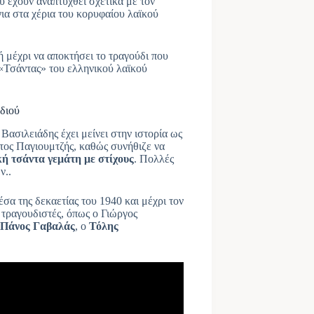
ου έχουν αναπτυχθεί σχετικά με τον
για στα χέρια του κορυφαίου λαϊκού
ή μέχρι να αποκτήσει το τραγούδι που
 «Τσάντας» του ελληνικού λαϊκού
διού
ασιλειάδης έχει μείνει στην ιστορία ως
τος Παγιουμτζής, καθώς συνήθιζε να
ή τσάντα γεμάτη με στίχους
. Πολλές
ν..
σα της δεκαετίας του 1940 και μέχρι τον
 τραγουδιστές, όπως ο Γιώργος
Πάνος Γαβαλάς
, ο
Τόλης