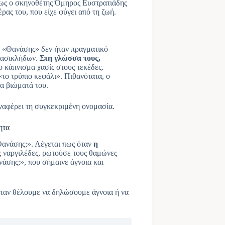
 πως ο σκηνοθέτης Όμηρος Ευστρατιάδης
ας του, που είχε φύγει από τη ζωή.
ο «Θανάσης» δεν ήταν πραγματικό
 χασικλήδων.
Στη γλώσσα τους,
το κάπνισμα χασίς στους τεκέδες.
το τρύπιο κεφάλι». Πιθανότατα, ο
α βιώματά του.
ναφέρει τη συγκεκριμένη ονομασία.
ητα
Θανάσης;». Λέγεται πως όταν
η
ς ναργιλέδες, ρωτούσε τους θαμώνες
νάσης;», που σήμαινε άγνοια και
ταν θέλουμε να δηλώσουμε άγνοια ή να