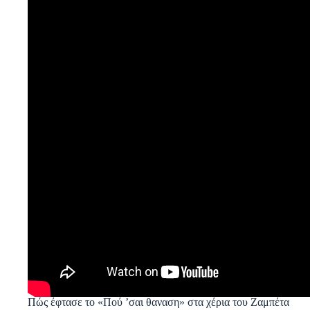
Πώς έφτασε το «Πού ’σαι θαναση» στα χέρια του Ζαμπέτα