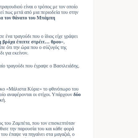
τραγουδιού είναι ο τρόπος με τον οποίο
εί πως μετά από μια περιοδεία του στην
ια τον θάνατο του Μπάμπη
ε ένα τραγούδι που ο ίδιος είχε γράψει
η βρόχα έπιπτε στρέιτ… θρου
»,
ίπε ότι την ώρα που ο σύζυγός της
δι για εκείνον.
αίο τραγούδι που έγραψε ο Βασιλειάδης.
σκο «Μάλιστα Κύριε» το φθινόπωρο του
οίο αναφέρονται οι στίχοι. Υπάρχουν
δύο
κή.
ς του Ζαμπέτα, που τον επισκεπτόταν
θισε την παρουσία του και κάθε φορά
του έπαψε να πηγαίνει στα μαγαζιά, ο