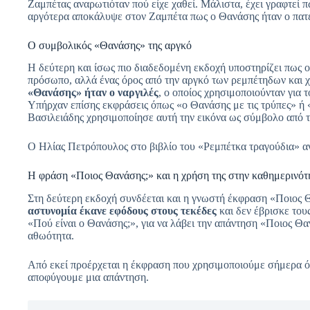
Ζαμπέτας αναρωτιόταν πού είχε χαθεί. Μάλιστα, έχει γραφτεί
αργότερα αποκάλυψε στον Ζαμπέτα πως ο Θανάσης ήταν ο πατέρ
Ο συμβολικός «Θανάσης» της αργκό
Η δεύτερη και ίσως πιο διαδεδομένη εκδοχή υποστηρίζει πως 
πρόσωπο, αλλά ένας όρος από την αργκό των ρεμπέτηδων και
«Θανάσης» ήταν ο ναργιλές
, ο οποίος χρησιμοποιούνταν για 
Υπήρχαν επίσης εκφράσεις όπως «ο Θανάσης με τις τρύπες» ή «
Βασιλειάδης χρησιμοποίησε αυτή την εικόνα ως σύμβολο από τ
Ο Ηλίας Πετρόπουλος στο βιβλίο του «Ρεμπέτκα τραγούδια» α
Η φράση «Ποιος Θανάσης;» και η χρήση της στην καθημερινότ
Στη δεύτερη εκδοχή συνδέεται και η γνωστή έκφραση «Ποιος 
αστυνομία έκανε εφόδους στους τεκέδες
και δεν έβρισκε του
«Πού είναι ο Θανάσης;», για να λάβει την απάντηση «Ποιος Θα
αθωότητα.
Από εκεί προέρχεται η έκφραση που χρησιμοποιούμε σήμερα ό
αποφύγουμε μια απάντηση.