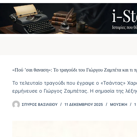
Μετάβαση
στο
περιεχόμενο
«Πού ’σαι θαναση»: Το τραγούδι του Γιώργου Ζαμπέτα και τι π
Το τελευταίο τραγούδι που έγραψε ο «Τσάντας» Χαρ
ερμήνευσε ο Γιώργος Ζαμπέτας. Η σημασία της λέξη
ΣΠΎΡΟΣ ΒΑΣΙΛΕΊΟΥ
11 ΔΕΚΕΜΒΡΊΟΥ 2025
ΜΟΥΣΙΚΉ
1