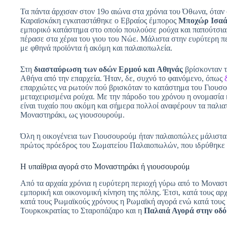
Τα πάντα άρχισαν στον 19ο αιώνα στα χρόνια του Όθωνα, ότα
Καραϊσκάκη εγκαταστάθηκε ο Εβραίος έμπορος
Μποχώρ Ισαά
εμπορικό κατάστημα στο οποίο πουλούσε ρούχα και παπούτσια,
πέρασε στα χέρια του γιου του Νώε. Μάλιστα στην ευρύτερη π
με φθηνά προϊόντα ή ακόμη και παλαιοπωλεία.
Στη
διασταύρωση των οδών Ερμού και Αθηνάς
βρίσκονταν τ
Αθήνα από την επαρχεία. Ήταν, δε, συχνό το φαινόμενο, όπως
επαρχιώτες να ρωτούν πού βρισκόταν το κατάστημα του Γιουσ
μεταχειρισμένα ρούχα. Με την πάροδο του χρόνου η ονομασία κ
είναι τυχαίο που ακόμη και σήμερα πολλοί αναφέρουν τα παλια
Μοναστηράκι, ως γιουσουρούμ.
Όλη η οικογένεια των Γιουσουρούμ ήταν παλαιοπώλες μάλιστα έ
πρώτος πρόεδρος του Σωματείου Παλαιοπωλών, που ιδρύθηκε 
Η υπαίθρια αγορά στο Μοναστηράκι ή γιουσουρούμ
Από τα αρχαία χρόνια η ευρύτερη περιοχή γύρω από το Μοναστ
εμπορική και οικονομική κίνηση της πόλης. Έτσι, κατά τους α
κατά τους Ρωμαϊκούς χρόνους η Ρωμαϊκή αγορά ενώ κατά τους 
Τουρκοκρατίας το Σταροπάζαρο και η
Παλαιά Αγορά στην οδ