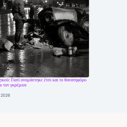
κού: Γιατί ονομάστηκε έτσι και το θανατηφόρο
υ τον γκρέμισε
υ 2026