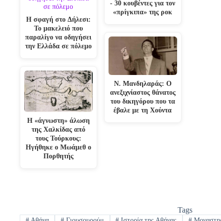
- 30 κουβέντες για τον
«πρίγκιπα» της ροκ
Η σφαγή στο Δήλεσι:
Το μακελειό που
παραλίγο να οδηγήσει
την Ελλάδα σε πόλεμο
Ν. Μανδηλαράς: Ο
ανεξιχνίαστος θάνατος
του δικηγόρου που τα
έβαλε με τη Χούντα
Η «άγνωστη» άλωση
της Χαλκίδας από
τους Τούρκους:
Ηγήθηκε ο Μωάμεθ ο
Πορθητής
Tags
#
Αθήνα
#
Γιουσουρούμ
#
Ιστορία της Αθήνας
#
Μοναστη