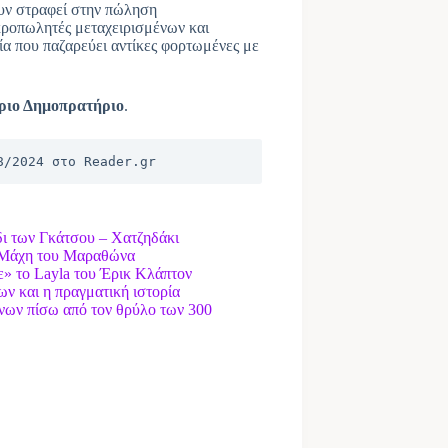
υν στραφεί στην πώληση
κροπωλητές μεταχειρισμένων και
εία που παζαρεύει αντίκες φορτωμένες με
ριο Δημοπρατήριο
.
8/2024 στo Reader.gr
ύδι των Γκάτσου – Χατζηδάκι
η Μάχη του Μαραθώνα
ε» το Layla του Έρικ Κλάπτον
ων και η πραγματική ιστορία
νων πίσω από τον θρύλο των 300