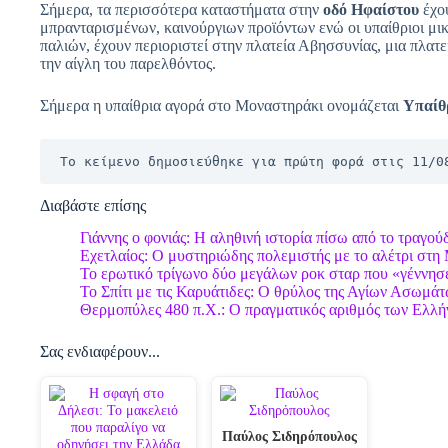
Σήμερα, τα περισσότερα καταστήματα στην
οδό Ηφαίστου
έχο
μπρανταρισμένων, καινούργιων προϊόντων ενώ οι υπαίθριοι μι
παλιών, έχουν περιοριστεί στην πλατεία Αβησσυνίας, μια πλατ
την αίγλη του παρελθόντος.
Σήμερα η υπαίθρια αγορά στο Μοναστηράκι ονομάζεται
Υπαίθ
Το κείμενο δημοσιεύθηκε για πρώτη φορά στις 11/0
Διαβάστε επίσης
Γιάννης ο φονιάς: Η αληθινή ιστορία πίσω από το τραγο
Εχετλαίος: Ο μυστηριώδης πολεμιστής με το αλέτρι στ
Το ερωτικό τρίγωνο δύο μεγάλων ροκ σταρ που «γέννησ
Το Σπίτι με τις Καρυάτιδες: Ο θρύλος της Αγίων Ασωμάτ
Θερμοπύλες 480 π.Χ.: Ο πραγματικός αριθμός των Ελλή
Σας ενδιαφέρουν...
Παύλος Σιδηρόπουλος