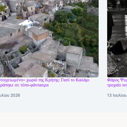
τοιχειωμένο» χωριό της Κρήτης: Γιατί το Καλάμι
Φάρος Ψυχι
τράπηκε σε τόπο-φάντασμα
τροχαίο πο
ουλίου 2026
13 Ιουλίο