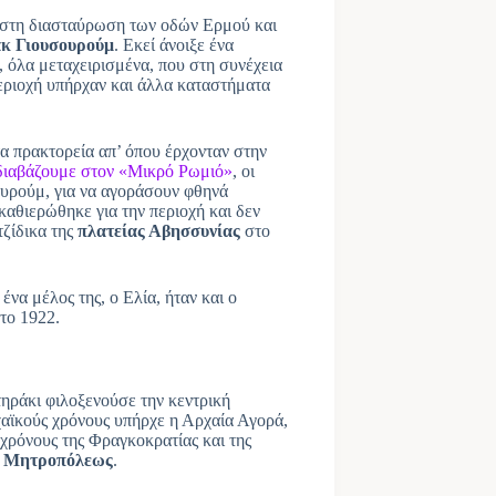
ν στη διασταύρωση των οδών Ερμού και
κ Γιουσουρούμ
. Εκεί άνοιξε ένα
 όλα μεταχειρισμένα, που στη συνέχεια
εριοχή υπήρχαν και άλλα καταστήματα
α πρακτορεία απ’ όπου έρχονταν στην
διαβάζουμε
στον «Μικρό Ρωμιό»
, οι
ουρούμ, για να αγοράσουν φθηνά
αθιερώθηκε για την περιοχή και δεν
τζίδικα της
πλατείας Αβησσυνίας
στο
να μέλος της, ο Ελία, ήταν και ο
το 1922.
ηράκι φιλοξενούσε την κεντρική
ρχαϊκούς χρόνους υπήρχε η Αρχαία Αγορά,
χρόνους της Φραγκοκρατίας και της
ό Μητροπόλεως
.