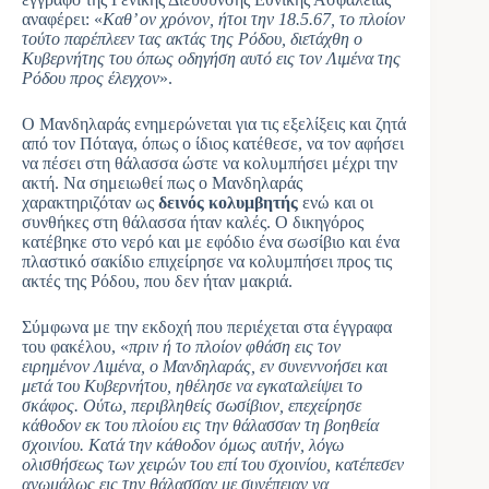
αναφέρει: «
Καθ’ ον χρόνον, ήτοι την 18.5.67, το πλοίον
τούτο παρέπλεεν τας ακτάς της Ρόδου, διετάχθη ο
Κυβερνήτης του όπως οδηγήση αυτό εις τον Λιμένα της
Ρόδου προς έλεγχον
».
Ο Μανδηλαράς ενημερώνεται για τις εξελίξεις και ζητά
από τον Πόταγα, όπως ο ίδιος κατέθεσε, να τον αφήσει
να πέσει στη θάλασσα ώστε να κολυμπήσει μέχρι την
ακτή. Να σημειωθεί πως ο Μανδηλαράς
χαρακτηριζόταν ως
δεινός κολυμβητής
ενώ και οι
συνθήκες στη θάλασσα ήταν καλές. Ο δικηγόρος
κατέβηκε στο νερό και με εφόδιο ένα σωσίβιο και ένα
πλαστικό σακίδιο επιχείρησε να κολυμπήσει προς τις
ακτές της Ρόδου, που δεν ήταν μακριά.
Σύμφωνα με την εκδοχή που περιέχεται στα έγγραφα
του φακέλου, «
πριν ή το πλοίον φθάση εις τον
ειρημένον Λιμένα, ο Μανδηλαράς, εν συνεννοήσει και
μετά του Κυβερνήτου, ηθέλησε να εγκαταλείψει το
σκάφος. Ούτω, περιβληθείς σωσίβιον, επεχείρησε
κάθοδον εκ του πλοίου εις την θάλασσαν τη βοηθεία
σχοινίου. Κατά την κάθοδον όμως αυτήν, λόγω
ολισθήσεως των χειρών του επί του σχοινίου, κατέπεσεν
ανωμάλως εις την θάλασσαν με συνέπειαν να