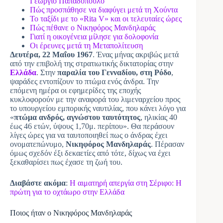
Γεώργιο Παπαδόπουλο
Πώς προσπάθησε να διαφύγει μετά τη Χούντα
Το ταξίδι με το «Rita V» και οι τελευταίες ώρες
Πώς πέθανε ο Νικηφόρος Μανδηλαράς
Γιατί η οικογένεια μίλησε για δολοφονία
Οι έρευνες μετά τη Μεταπολίτευση
Δευτέρα, 22 Μαΐου 1967
. Ένας μήνας ακριβώς μετά
από την επιβολή της στρατιωτικής δικτατορίας στην
Ελλάδα
. Στην
παραλία του Γενναδίου, στη Ρόδο
,
ψαράδες εντοπίζουν το πτώμα ενός άνδρα. Την
επόμενη ημέρα οι εφημερίδες της εποχής
κυκλοφορούν με την αναφορά του λιμεναρχείου προς
το υπουργείου εμπορικής ναυτιλίας, που κάνει λόγο για
«
πτώμα ανδρός, αγνώστου ταυτότητος
, ηλικίας 40
έως 46 ετών, ύψους 1,70μ. περίπου». Θα περάσουν
λίγες ώρες για να ταυτοποιηθεί πως ο άνδρας έχει
ονοματεπώνυμο,
Νικηφόρος Μανδηλαράς
. Πέρασαν
όμως σχεδόν έξι δεκαετίες από τότε, δίχως να έχει
ξεκαθαρίσει πως έχασε τη ζωή του.
Διαβάστε ακόμα
:
Η αιματηρή απεργία στη Σέριφο: Η
πρώτη για το οχτάωρο στην Ελλάδα
Ποιος ήταν ο Νικηφόρος Μανδηλαράς