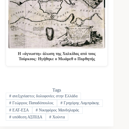
Η «άγνωστη» άλωση της Χαλκίδας από τους
Τούρκους: Ηγήθηκε ο Μωάμεθ ο Πορθητής
Tags
#
ανεξιχνίαστες δολοφονίες στην Ελλάδα
#
Γεώργιος Παπαδόπουλος
#
Γρηγόρης Λαμπράκης
#
ΕΑΤ-ΕΣΑ
#
Νικηφόρος Μανδηλαράς
#
υπόθεση ΑΣΠΙΔΑ
#
Χούντα