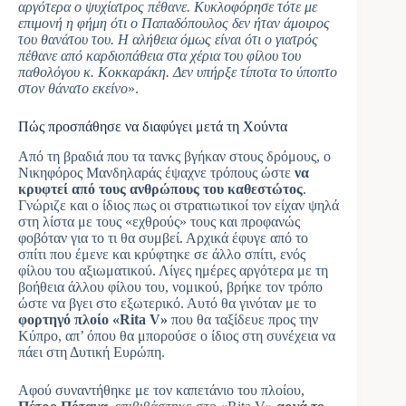
αργότερα ο ψυχίατρος πέθανε. Κυκλοφόρησε τότε με
επιμονή η φήμη ότι ο Παπαδόπουλος δεν ήταν άμοιρος
του θανάτου του. Η αλήθεια όμως είναι ότι ο γιατρός
πέθανε από καρδιοπάθεια στα χέρια του φίλου του
παθολόγου κ. Κοκκαράκη. Δεν υπήρξε τίποτα το ύποπτο
στον θάνατο εκείνο
».
Πώς προσπάθησε να διαφύγει μετά τη Χούντα
Από τη βραδιά που τα τανκς βγήκαν στους δρόμους, ο
Νικηφόρος Μανδηλαράς έψαχνε τρόπους ώστε
να
κρυφτεί από τους ανθρώπους του καθεστώτος
.
Γνώριζε και ο ίδιος πως οι στρατιωτικοί τον είχαν ψηλά
στη λίστα με τους «εχθρούς» τους και προφανώς
φοβόταν για το τι θα συμβεί. Αρχικά έφυγε από το
σπίτι που έμενε και κρύφτηκε σε άλλο σπίτι, ενός
φίλου του αξιωματικού. Λίγες ημέρες αργότερα με τη
βοήθεια άλλου φίλου του, νομικού, βρήκε τον τρόπο
ώστε να βγει στο εξωτερικό. Αυτό θα γινόταν με το
φορτηγό πλοίο «Rita V»
που θα ταξίδευε προς την
Κύπρο, απ’ όπου θα μπορούσε ο ίδιος στη συνέχεια να
πάει στη Δυτική Ευρώπη.
Αφού συναντήθηκε με τον καπετάνιο του πλοίου,