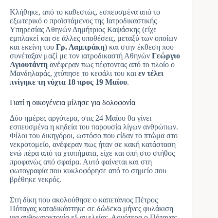
Κλήθηκε, από το καθεστώς, εσπευσμένα από το
εξωτερικό ο προϊστάμενος της Ιατροδικαστικής
Υπηρεσίας Αθηνών Δημήτριος Καψάσκης (είχε
εμπλακεί και σε άλλες υποθέσεις, μεταξύ των οποίων
και εκείνη του
Γρ. Λαμπράκη
) και στην έκθεση που
συνέταξαν μαζί με τον ιατροδικαστή Αθηνών
Γεώργιο
Αγιουτάντη
ανέφεραν πως πέφτοντας από το πλοίο ο
Μανδηλαράς, χτύπησε το κεφάλι του και
εν τέλει
πνίγηκε τη νύχτα 18 προς 19 Μαΐου
.
Γιατί η οικογένεια μίλησε για δολοφονία
Δύο ημέρες αργότερα, στις 24 Μαΐου θα γίνει
εσπευσμένα η κηδεία του παρουσία λίγων ανθρώπων.
Φίλοι του δικηγόροι, ωστόσο που είδαν το πτώμα στο
νεκροτομείο, ανέφεραν πως ήταν σε κακή κατάσταση
ενώ πέρα από τα χτυπήματα, είχε και οπή στο στήθος
προφανώς από σφαίρα. Αυτό φαίνεται και στη
φωτογραφία που κυκλοφόρησε από το σημείο που
βρέθηκε νεκρός.
Στη δίκη που ακολούθησε ο καπετάνιος Πέτρος
Πόταγας καταδικάστηκε σε δώδεκα μήνες φυλάκιση
για ανθρωποκτονία εξ αμελείας. Αργότερα ο Πόταγας