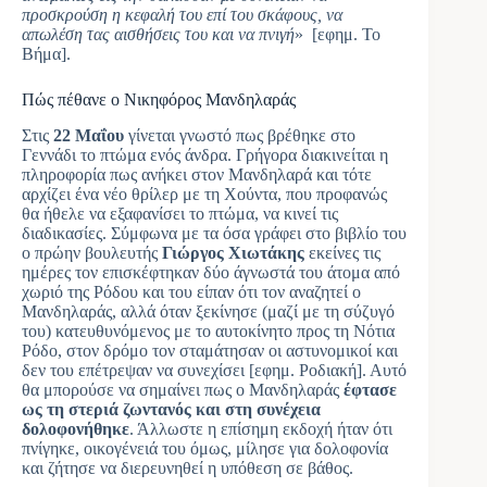
προσκρούση η κεφαλή του επί του σκάφους, να
απωλέση τας αισθήσεις του και να πνιγή
» [εφημ. Το
Βήμα].
Πώς πέθανε ο Νικηφόρος Μανδηλαράς
Στις
22 Μαΐου
γίνεται γνωστό πως βρέθηκε στο
Γεννάδι το πτώμα ενός άνδρα. Γρήγορα διακινείται η
πληροφορία πως ανήκει στον Μανδηλαρά και τότε
αρχίζει ένα νέο θρίλερ με τη Χούντα, που προφανώς
θα ήθελε να εξαφανίσει το πτώμα, να κινεί τις
διαδικασίες. Σύμφωνα με τα όσα γράφει στο βιβλίο του
ο πρώην βουλευτής
Γιώργος Χιωτάκης
εκείνες τις
ημέρες τον επισκέφτηκαν δύο άγνωστά του άτομα από
χωριό της Ρόδου και του είπαν ότι τον αναζητεί ο
Μανδηλαράς, αλλά όταν ξεκίνησε (μαζί με τη σύζυγό
του) κατευθυνόμενος με το αυτοκίνητο προς τη Νότια
Ρόδο, στον δρόμο τον σταμάτησαν οι αστυνομικοί και
δεν του επέτρεψαν να συνεχίσει [εφημ. Ροδιακή]. Αυτό
θα μπορούσε να σημαίνει πως ο Μανδηλαράς
έφτασε
ως τη στεριά ζωντανός και στη συνέχεια
δολοφονήθηκε
. Άλλωστε η επίσημη εκδοχή ήταν ότι
πνίγηκε, οικογένειά του όμως, μίλησε για δολοφονία
και ζήτησε να διερευνηθεί η υπόθεση σε βάθος.