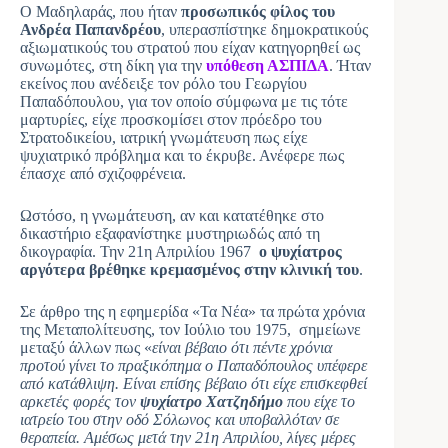
Ο Μαδηλαράς, που ήταν
προσωπικός φίλος του
Ανδρέα Παπανδρέου
, υπερασπίστηκε δημοκρατικούς
αξιωματικούς του στρατού που είχαν κατηγορηθεί ως
συνωμότες, στη δίκη για την
υπόθεση ΑΣΠΙΔΑ
. Ήταν
εκείνος που ανέδειξε τον ρόλο του Γεωργίου
Παπαδόπουλου, για τον οποίο σύμφωνα με τις τότε
μαρτυρίες, είχε προσκομίσει στον πρόεδρο του
Στρατοδικείου, ιατρική γνωμάτευση πως είχε
ψυχιατρικό πρόβλημα και το έκρυβε. Ανέφερε πως
έπασχε από σχιζοφρένεια.
Ωστόσο, η γνωμάτευση, αν και κατατέθηκε στο
δικαστήριο εξαφανίστηκε μυστηριωδώς από τη
δικογραφία. Την 21η Απριλίου 1967
ο ψυχίατρος
αργότερα βρέθηκε κρεμασμένος στην κλινική του
.
Σε άρθρο της η εφημερίδα «Τα Νέα» τα πρώτα χρόνια
της Μεταπολίτευσης, τον Ιούλιο του 1975, σημείωνε
μεταξύ άλλων πως «
είναι βέβαιο ότι πέντε χρόνια
προτού γίνει το πραξικόπημα ο Παπαδόπουλος υπέφερε
από κατάθλιψη. Είναι επίσης βέβαιο ότι είχε επισκεφθεί
αρκετές φορές τον
ψυχίατρο Χατζηδήμο
που είχε το
ιατρείο του στην οδό Σόλωνος και υποβαλλόταν σε
θεραπεία. Αμέσως μετά την 21η Απριλίου, λίγες μέρες