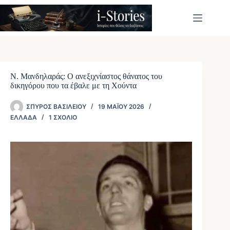
Μετάβαση
στο
περιεχόμενο
Ν. Μανδηλαράς: Ο ανεξιχνίαστος θάνατος του
δικηγόρου που τα έβαλε με τη Χούντα
ΣΠΎΡΟΣ ΒΑΣΙΛΕΊΟΥ
19 ΜΑΪ́ΟΥ 2026
ΕΛΛΆΔΑ
1 ΣΧΌΛΙΟ