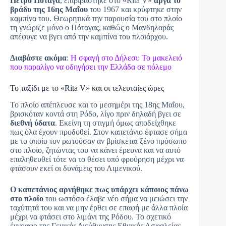
Πέτρο Πόταγα
, επιβιβάστηκε στο «Rita V»
αργά το
βράδυ της 16ης Μαΐου
του 1967 και κρύφτηκε στην
καμπίνα του. Θεωρητικά την παρουσία του στο πλοίο
τη γνώριζε μόνο ο Πόταγας, καθώς ο Μανδηλαράς
απέφυγε να βγει από την καμπίνα του πλοιάρχου.
Διαβάστε ακόμα
:
Η σφαγή στο Δήλεσι: Το μακελειό
που παραλίγο να οδηγήσει την Ελλάδα σε πόλεμο
Το ταξίδι με το «Rita V» και οι τελευταίες ώρες
Το πλοίο απέπλευσε και το μεσημέρι της 18ης Μαΐου,
βρισκόταν κοντά στη Ρόδο, λίγο πριν δηλαδή βγει σε
διεθνή ύδατα
. Εκείνη τη στιγμή όμως αποδείχθηκε
πως όλα έχουν προδοθεί. Στον καπετάνιο έφτασε σήμα
με το οποίο τον ρωτούσαν αν βρίσκεται ξένο πρόσωπο
στο πλοίο, ζητώντας του να κάνει έρευνα και να αυτό
επαληθευθεί τότε να το θέσει υπό φρούρηση μέχρι να
φτάσουν εκεί οι δυνάμεις του Λιμενικού.
Ο καπετάνιος αρνήθηκε πως υπάρχει κάποιος πάνω
στο πλοίο
του ωστόσο έλαβε νέο σήμα να μειώσει την
ταχύτητά του και να μην έρθει σε επαφή με άλλα πλοία
μέχρι να φτάσει στο λιμάνι της Ρόδου. Το σχετικό
έγγραφο της Γενικής Διεύθυνσης Εθνικής Ασφαλείας