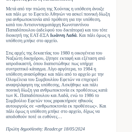
Μετά από την πτώση της Χούντας η υπόθεση άνοιξε
και πάλι με το Εφετείο Αθηνών να ασκεί ποινική δίωξη
για ανθρωποκτονία από πρόθεση για την υπόθεση,
κατά του Αντισυνταγματάρχη Κωνσταντίνου
Παπαδόπουλου (αδελφού του δικτάτορα) και του τότε
διοικητή της ΕΑΤ-ΕΣΑ
Ιωάννη Λαδά
. Και πάλι όμως η
υπόθεση μπήκε στο αρχείο.
Στις αρχές της δεκαετίας του 1980 η οικογένεια του
Ναξιώτη δικηγόρου, ζήτησε εκταφή και εξέταση από
ιατροδικαστή, όπου διαπιστώθηκε πως υπήρχε
συντριπτικό κάταγμα. Λίγο αργότερα, το 1984 η
υπόθεση ανασύρθηκε και πάλι από το αρχείο με την
Ολομέλεια του Συμβουλίου Εφετών να επιχειρεί
αναψηλάφηση της υπόθεσης. Ασκήθηκε και πάλι
ποινική δίωξη για ανθρωποκτονία εκ προθέσεως κατά
των Κ. Παπαδόπουλου και Λαδά, ενώ το 1986 το
Συμβούλιο Εφετών τους χαρακτήρισε ηθικούς
αυτουργούς σε «ανθρωποκτονία εκ προθέσεως». Και
πάλι όμως η υπόθεση μπήκε στο αρχείο, δίχως να
αποδοθούν ποτέ οι ευθύνες…
Πρώτη δημοσίευση: Reader.gr 18/05/2024