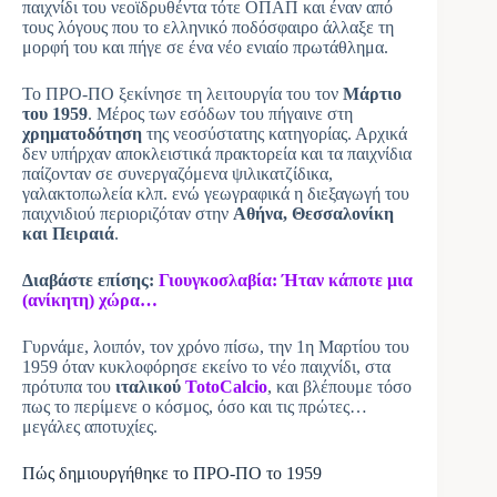
παιχνίδι του νεοϊδρυθέντα τότε ΟΠΑΠ και έναν από
τους λόγους που το ελληνικό ποδόσφαιρο άλλαξε τη
μορφή του και πήγε σε ένα νέο ενιαίο πρωτάθλημα.
Το ΠΡΟ-ΠΟ ξεκίνησε τη λειτουργία του τον
Μάρτιο
του 1959
. Μέρος των εσόδων του πήγαινε στη
χρηματοδότηση
της νεοσύστατης κατηγορίας. Αρχικά
δεν υπήρχαν αποκλειστικά πρακτορεία και τα παιχνίδια
παίζονταν σε συνεργαζόμενα ψιλικατζίδικα,
γαλακτοπωλεία κλπ. ενώ γεωγραφικά η διεξαγωγή του
παιχνιδιού περιοριζόταν στην
Αθήνα, Θεσσαλονίκη
και Πειραιά
.
Διαβάστε επίσης:
Γιουγκοσλαβία: Ήταν κάποτε μια
(ανίκητη) χώρα…
Γυρνάμε, λοιπόν, τον χρόνο πίσω, την 1η Μαρτίου του
1959 όταν κυκλοφόρησε εκείνο το νέο παιχνίδι, στα
πρότυπα του
ιταλικού
TotoCalcio
, και βλέπουμε τόσο
πως το περίμενε ο κόσμος, όσο και τις πρώτες…
μεγάλες αποτυχίες.
Πώς δημιουργήθηκε το ΠΡΟ-ΠΟ το 1959