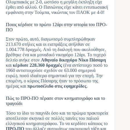
Ολυμπιακός με 2-0, ωστόσο η μεγάλη έκπληξη είχε
έρθει από αλλού. Ο Πανιώνιος είχε κάνει εντυπωσιακή
εμφάνιση στην Τούμπα, νικώντας τον ΠΑΟΚ με 4-0!
Ποιος κέρδισε το πρώτο 12άρι στην ιστορία του ΠΡΟ-
ΠΟ
Στον πρώτο, αυτό, διαγωνισμό συμπληρώθηκαν
213.670 στήλες και οι εισπράξεις ανήλθαν σε
1.004.778 δραχμές. Από τη διαλογή που ακολούθησε,
βρέθηκε ένα και μοναδικό νικηφόρο 12άρι. Το τυχερό
δελτίο ανήκε στον
Αθηναίο δικηγόρο Νίκο Πάσαρη
και
κέρδισε 228.360 δραχμές
(ένα αντίστοιχο ποσό το
1960 αντιστοιχούσε σχεδόν σε 63.000 σημερινά
ευρώ), ποσό ιδιαίτερα σημαντικό για την εποχή. Την
επομένη, ο κύριος Πάσαρης ήταν το πρόσωπο της
ημέρας και
πρωτοσέλιδο στις εφημερίδες
.
Πώς το ΠΡΟ-ΠΟ πέρασε στον κινηματογράφο και το
τραγούδι
Τόσο το ίδιο το παιχνίδι όσο και τα πρώιμα πρακτορεία
αποτέλεσαν σκηνικό σε πολλές ταινίες του παλιού
ελληνικού κινηματογράφου. Το να κερδίσει κάποιος το
ΠΡΟ-ΠΟ
του άλλαζε αυτομάτως οικονομική τάξη και