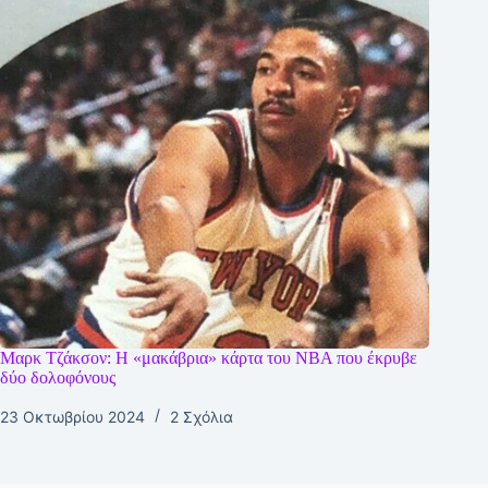
Μαρκ Τζάκσον: Η «μακάβρια» κάρτα του NBA που έκρυβε
δύο δολοφόνους
23 Οκτωβρίου 2024
2 Σχόλια