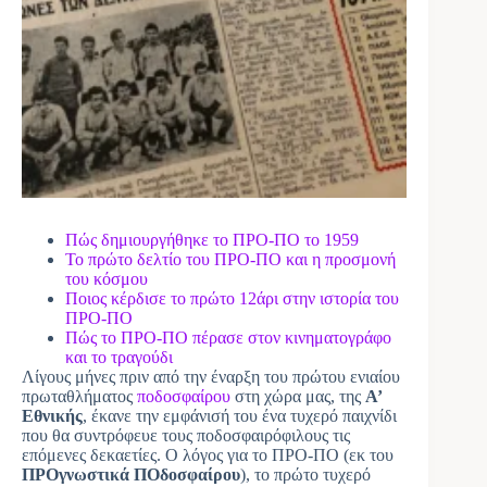
Πώς δημιουργήθηκε το ΠΡΟ-ΠΟ το 1959
Το πρώτο δελτίο του ΠΡΟ-ΠΟ και η προσμονή
του κόσμου
Ποιος κέρδισε το πρώτο 12άρι στην ιστορία του
ΠΡΟ-ΠΟ
Πώς το ΠΡΟ-ΠΟ πέρασε στον κινηματογράφο
και το τραγούδι
Λίγους μήνες πριν από την έναρξη του πρώτου ενιαίου
πρωταθλήματος
ποδοσφαίρου
στη χώρα μας, της
Α’
Εθνικής
, έκανε την εμφάνισή του ένα τυχερό παιχνίδι
που θα συντρόφευε τους ποδοσφαιρόφιλους τις
επόμενες δεκαετίες. Ο λόγος για το ΠΡΟ-ΠΟ (εκ του
ΠΡΟγνωστικά ΠΟδοσφαίρου
), το πρώτο τυχερό