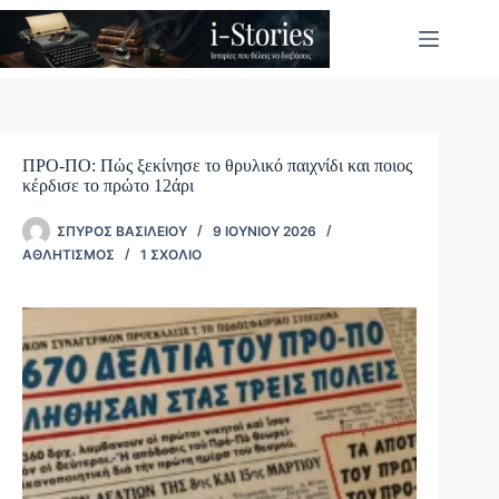
Μετάβαση
στο
περιεχόμενο
ΠΡΟ-ΠΟ: Πώς ξεκίνησε το θρυλικό παιχνίδι και ποιος
κέρδισε το πρώτο 12άρι
ΣΠΎΡΟΣ ΒΑΣΙΛΕΊΟΥ
9 ΙΟΥΝΊΟΥ 2026
ΑΘΛΗΤΙΣΜΌΣ
1 ΣΧΌΛΙΟ