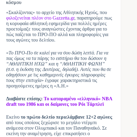
κόσμου
«Σκαλίζοντας» το αρχείο της Αθλητικής Ηχούς, που
φιλοξενείται πλέον στο Gazzetta.gr
, παρατηρούμε πως
η κορυφαία αθλητική εφημερίδα για πολλές ημέρες
προετοίμαζε τους αναγνώστες έχοντας άρθρα για το
πώς παίζεται το ΠΡΟ-ΠΟ αλλά και πληροφορίες για
τους αγώνες του δελτίου.
«
Το ΠΡΟ-Πο σε καλεί για να σου δώση λεπτά. Για να
πας όμως να τα πάρης το εισιτήριο θα του δώσουν η
“ΑΘΛΗΤΙΚΗ ΗΧΩ” και η “ΑΘΛΗΤΙΚΗ ΦΩΝΗ”
(σ.σ. η έκδοση της Δευτέρας, δηλαδή). Αυτές που θα σε
οδηγήσουν με τις καθημερινές έγκυρες πληροφορίες
τους στην επιτυχία
» έγραφε χαρακτηριστικά τις
προηγούμενες ημέρες η «Α.Η.»
Διαβάστε επίσης:
Το καταραμένο «ελληνικό» NBA
draft του 1986 και οι δαίμονες του Ρόι Τάρπλεϊ
Εκείνο
το πρώτο δελτίο περιελάμβανε 12+2 αγώνες
από τους οποίους ξεχώρισε το μεγάλο ντέρμπι
ανάμεσα στον Ολυμπιακό και τον Παναθηναϊκό. Σε
εκείνη την αναμέτρηση, είχε επικρατήσει ο