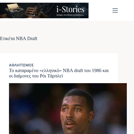
Μετάβαση
στο
περιεχόμενο
Ετικέτα
NBA Draft
ΑΘΛΗΤΙΣΜΌΣ
Το καταραμένο «ελληνικό» NBA draft του 1986 και
οι δαίμονες του Ρόι Τάρπλεϊ