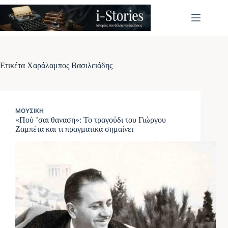
Μετάβαση
στο
περιεχόμενο
Ετικέτα
Χαράλαμπος Βασιλειάδης
ΜΟΥΣΙΚΉ
«Πού ’σαι θαναση»: Το τραγούδι του Γιώργου
Ζαμπέτα και τι πραγματικά σημαίνει