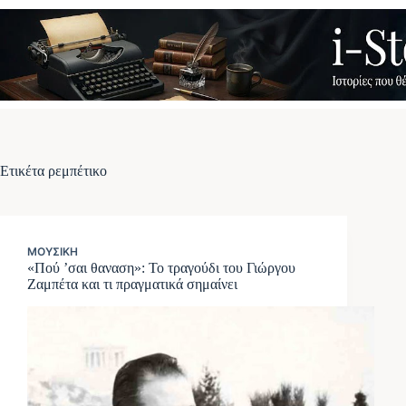
Μετάβαση
στο
περιεχόμενο
Ετικέτα
ρεμπέτικο
ΜΟΥΣΙΚΉ
«Πού ’σαι θαναση»: Το τραγούδι του Γιώργου
Ζαμπέτα και τι πραγματικά σημαίνει