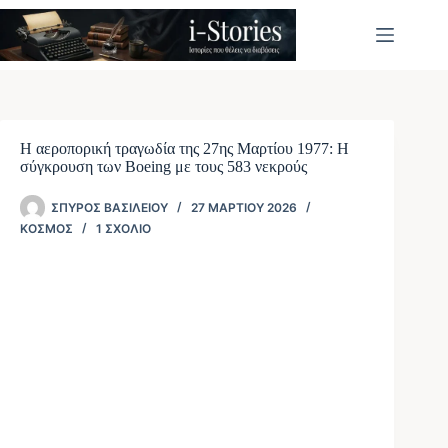
Μετάβαση
στο
περιεχόμενο
Η αεροπορική τραγωδία της 27ης Μαρτίου 1977: Η
σύγκρουση των Boeing με τους 583 νεκρούς
ΣΠΎΡΟΣ ΒΑΣΙΛΕΊΟΥ
27 ΜΑΡΤΊΟΥ 2026
ΚΌΣΜΟΣ
1 ΣΧΌΛΙΟ