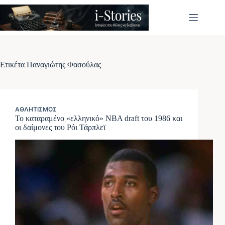
Μετάβαση
στο
περιεχόμενο
Ετικέτα
Παναγιώτης Φασούλας
ΑΘΛΗΤΙΣΜΌΣ
Το καταραμένο «ελληνικό» NBA draft του 1986 και
οι δαίμονες του Ρόι Τάρπλεϊ